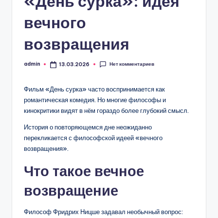
«День сурка»: идея
U
вечного
a
возвращения
Нет комментариев
admin
13.03.2026
Запись
от
Фильм «День сурка» часто воспринимается как
романтическая комедия. Но многие философы и
кинокритики видят в нём гораздо более глубокий смысл.
История о повторяющемся дне неожиданно
перекликается с философской идеей «вечного
возвращения».
Что такое вечное
возвращение
Философ Фридрих Ницше задавал необычный вопрос: