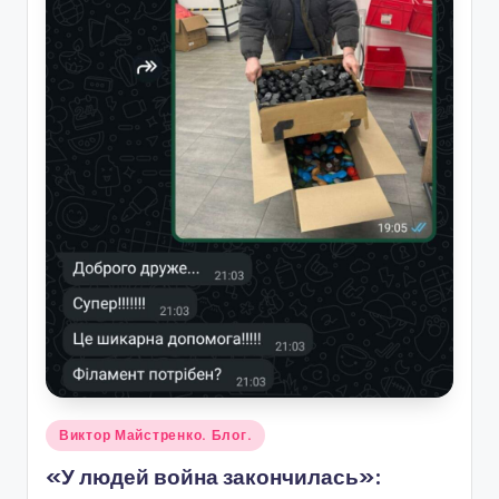
U
a
Опубликовано
Виктор Майстренко. Блог.
в
«У людей война закончилась»: