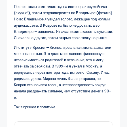
После школы я метался: год на инженера-оружейника
(скучно!), потом педуниверситет во Владимире (физика).
Но во Владимире я увидел золото, лежащее под ногами:
аудиокассеты. В Коврове их было не достать, а во
Владимире — завались. Я начал возить кассеты сумками.
Сначала на других, потом открыл свою точку на рынке.
Институт я бросил — бизнес и реальная жизнь захватили
меня полностью. Это дало мне главное: финансовую
независимость от родителей и осознание, что я могу
отвечать за себя сам. В 1999-м я уехал в Москву, а
вернувшись через полтора года, встретил Оксану. У нас
родилась дочка. Мирная жизнь была прекрасна, но
Ковров становился тесен, а несправедливость вокруг
начала раздражать сильнее, чем отсутствие денег в 90-
е.
Так я пришел к политике.